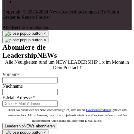
Copyright © 2023-2024 New-Leadership-kompakt By Katrin
Greßer & Renate Freisler
Alle Rechte vorbehalten.
×
×
Abonniere die
LeadershipNEWs
Alle Neuigkeiten rund um NEW LEADERSHIP 1 x im Monat in
Dein Postfach!
Vorname
Nachname
E-Mail Adresse
*
Durch das Abonnieren des Newsletters bestätige ich, dass ich die
Datenschutzerklärung
gelesen und
verstanden habe. Mir ist bewusst, dass ich mich jederzeit wieder abmelden kann, indem ich auf den
entsprechenden Abmeldelink am Ende jeder E-Mail klicke.
LeadershipNEWs abonnieren
×