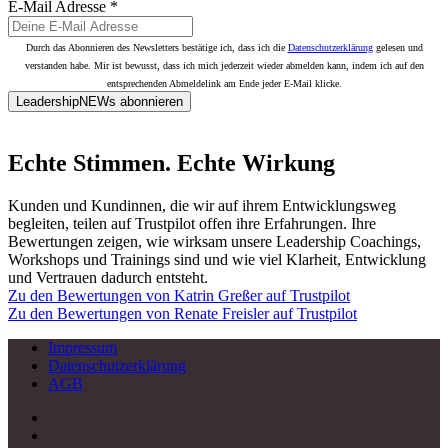
E-Mail Adresse
*
Durch das Abonnieren des Newsletters bestätige ich, dass ich die
Datenschutzerklärung
gelesen und
verstanden habe. Mir ist bewusst, dass ich mich jederzeit wieder abmelden kann, indem ich auf den
entsprechenden Abmeldelink am Ende jeder E-Mail klicke.
LeadershipNEWs abonnieren
Echte Stimmen. Echte Wirkung
Kunden und Kundinnen, die wir auf ihrem Entwicklungsweg
begleiten, teilen auf Trustpilot offen ihre Erfahrungen. Ihre
Bewertungen zeigen, wie wirksam unsere Leadership Coachings,
Workshops und Trainings sind und wie viel Klarheit, Entwicklung
und Vertrauen dadurch entsteht.
Zu den Bewertungen von Katrin Greßer auf Trustpilot
Zu den Bewertungen von Renate Freisler auf Trustpilot
Impressum
Datenschutzerklärung
AGB