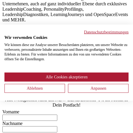
Unternehmen, auch auf ganz individueller Ebene durch exklusives
LeadershipCoaching, PersonalityProfilings,
LeadershipDiagnostiken, LearningJourneys und OpenSpaceEvents
und MEHR.
Herzliche Grüße,
Datenschutzbestimmungen
Wir verwenden Cookies
Katrin Greßer und Renate Freisler mit dem New Leadership
Wir können diese zur Analyse unserer Besucherdaten platzieren, um unsere Webseite zu
kompakt Team
verbessern, personalisierte Inhalte anzuzeigen und Ihnen ein großartiges Webseiten-
Erlebnis zu bieten. Für weitere Informationen zu den von uns verwendeten Cookies
Bewertungen Katrin Greßer bei Trustpilot
öffnen Sie die Einstellungen.
Bewertungen Renate Freisler bei Trustpilot
Renate Freisler - MindSet- und LeadershipCoach (li)
Alle Cookies akzeptieren
Katrin Greßer - Management- und LeadershipCoach (re)
Ablehnen
Anpassen
Abonniere die LeadershipNEWs
Alle Neuigkeiten rund um NEW LEADERSHIP 1 x im Monat in
Dein Postfach!
Vorname
Nachname