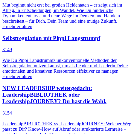
Mut beginnt nicht erst bei großen Heldentaten – er zeigt sich im
Alltag, in Entscheidungen, im Wandel. Wie Du hinderliche
Dynamiken entlarvst und neue Wege im Denken und Handeln
beschreitest – für Dich, Dein Team und eine mutige Zukunft.
» mehr erfahren
Selbstregulation mit Pippi Langstrumpf
3149
Wie Du Pippi Langstrumpfs unkonventionelle Methoden der
Selbstregulation nutzen kannst, um als Leader und Leaderin Deine
emotionalen und kreativen Ressourcen effektiver zu managen.
» mehr erfahren
NEW LEADERSHIP weitergedacht:
LeadershipBIBLIOTHEK oder
LeadershipJOURNEY? Du hast die Wahl.
3154
LeadershipBIBLIOTHEK vs. LeadershipJOURNEY: Welcher Weg
passt zu Dir? Know-How auf Abruf oder strukturierte Lernreise –