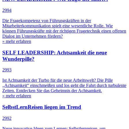
2994
Die Fragekompetenz von Führungskräften in der
Mitarbeiterkommunikation spielt eine wesentliche Rolle. Wie
können Führungskräfte mit der richtigen Fragetechnik einen offenen
Dialog im Unternehmen fördern?
» mehr erfahren
SELF LEADERSHIP: Achtsamkeit die neue
Wunderpille?
2993
Ist Achtsamkeit der Turbo für die neue Arbeitswelt? Die Pille
„Achtsamkeit“ einschmeißen und los geht die Fahrt durch turbulente
Zeiten. Entdecken Sie das Geheimnis der Achtsamkeit.
» mehr erfahren
SelbstLernReisen liegen im Trend
2992
Neue innovative Ideen zum Lernen: Selbstlernreisen, um