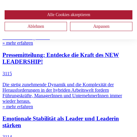
3117
Alle Cookies akzeptieren
Management vs. Leadership: Motivierte und engagierte
GestalterInnen brauchen beides! Denn sowohl die Management- als
Ablehnen
Anpassen
auch die Leadership-Qualitäten gehören zusammen ganz egal auf
welcher Führungsebene.
» mehr erfahren
Pressemitteilung: Entdecke die Kraft des NEW
LEADERSHIP!
3115
Die stetig zunehmende Dynamik und die Komplexität der
Herausforderungen in der hybriden Arbeitswelt fordern
Führungskräfte, ManagerInnen und UnternehmerInnen immer
wieder heraus.
» mehr erfahren
Emotionale Stabilität als Leader und Leaderin
stärken
3114