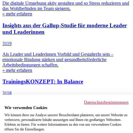
Die digitale Umgebung aktiv gestalten und so Stress reduzieren und
das Wohlbefinden im Team steigern.
» mehr erfahren
Insights aus der Gallup-Studie für moderne Leader
und Leaderinnen
3119
Als Leader und Leaderinnen Vorbild und GestalterIn sein –
emotionale Bindung stärken und gesundheitsförderliche
Arbeitsbedingungen schaffen.
» mehr erfahren
TrainingsKONZEPT: In Balance
3118
Datenschutzbestimmungen
Das Trainingskonzept unterstützt dabei, stressauslösende Ursachen
Wir verwenden Cookies
und innere Antreiber zu erkennen und individuelle Wege zu
entwickeln, um gegenzusteuern.
Wir können diese zur Analyse unserer Besucherdaten platzieren, um unsere Webseite zu
» mehr erfahren
verbessern, personalisierte Inhalte anzuzeigen und Ihnen ein großartiges Webseiten-
Erlebnis zu bieten. Für weitere Informationen zu den von uns verwendeten Cookies
öffnen Sie die Einstellungen.
Mehr führen, weniger managen