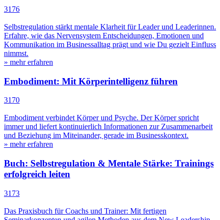
3176
Selbstregulation stärkt mentale Klarheit für Leader und Leaderinnen.
Erfahre, wie das Nervensystem Entscheidungen, Emotionen und
Kommunikation im Businessalltag prägt und wie Du gezielt Einfluss
nimmst.
» mehr erfahren
Embodiment: Mit Körperintelligenz führen
3170
Embodiment verbindet Körper und Psyche. Der Körper spricht
immer und liefert kontinuierlich Informationen zur Zusammenarbeit
und Beziehung im Miteinander, gerade im Businesskontext.
» mehr erfahren
Buch: Selbstregulation & Mentale Stärke: Trainings
erfolgreich leiten
3173
Das Praxisbuch für Coachs und Trainer: Mit fertigen
Seminarkonzepten und agilen Methoden aus dem New Leadership