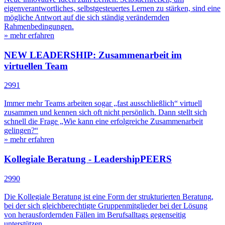
eigenverantwortliches, selbstgesteuertes Lernen zu stärken, sind eine
mögliche Antwort auf die sich ständig verändernden
Rahmenbedingungen.
» mehr erfahren
NEW LEADERSHIP: Zusammenarbeit im
virtuellen Team
2991
Immer mehr Teams arbeiten sogar „fast ausschließlich“ virtuell
zusammen und kennen sich oft nicht persönlich. Dann stellt sich
schnell die Frage „Wie kann eine erfolgreiche Zusammenarbeit
gelingen?“
» mehr erfahren
Kollegiale Beratung - LeadershipPEERS
2990
Die Kollegiale Beratung ist eine Form der strukturierten Beratung,
bei der sich gleichberechtigte Gruppenmitglieder bei der Lösung
von herausfordernden Fällen im Berufsalltags gegenseitig
unterstützen.