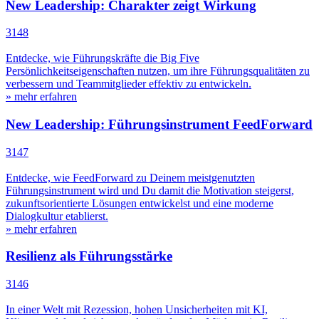
New Leadership: Charakter zeigt Wirkung
3148
Entdecke, wie Führungskräfte die Big Five
Persönlichkeitseigenschaften nutzen, um ihre Führungsqualitäten zu
verbessern und Teammitglieder effektiv zu entwickeln.
» mehr erfahren
New Leadership: Führungsinstrument FeedForward
3147
Entdecke, wie FeedForward zu Deinem meistgenutzten
Führungsinstrument wird und Du damit die Motivation steigerst,
zukunftsorientierte Lösungen entwickelst und eine moderne
Dialogkultur etablierst.
» mehr erfahren
Resilienz als Führungsstärke
3146
In einer Welt mit Rezession, hohen Unsicherheiten mit KI,