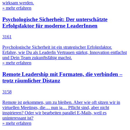
wirksam werden.
» mehr erfahren
Psychologische Sicherheit: Der unterschätzte
Erfolgsfaktor für moderne LeaderInnen
3161
Psychologische Sicherheit ist ein strategischer Erfolgsfaktor.
Erfahre, wie Du als LeaderIn Vertrauen stärkst, Innovation entfachst
und Dein Team zukunftsfähig machst.
» mehr erfahren
Remote Leadership mit Formaten, die verbinden –
trotz räumlicher Distanz
3158
Remote ist gekommen, um zu bleiben. Aber wie oft sitzen wir in
virtuellen Meetings, die… nun ja… Pflicht sind, aber nicht
inspirieren? Oder wir bearbeiten parallel E-Mails, weil es
uninteressant ist?
» mehr erfahren