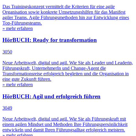
Das Trainingskonzept vermittelt die Kriterien für eine agile
Organisation sowie konkrete Umsetzungshilfen für das Manifest
agiler Teams. Agile Führungsmethoden hin zur Entwicklung eines
Top-Führungsteams.
» mehr erfahren
HörBUCH: Ready for transformation
3050
Neue Arbeitswelt, digital und agil. Wie Sie als Leader und Leaderin,
Führungskraft, UnternehmerIn und Change-Agent die
Transformationsreise erfolgreich begleiten und die Organisation in
eine gute Zukunft führen.
» mehr erfahren
HörBUCH: Agil und erfolgreich führen
3049
Neue Arbeitswelt, digital und agil. Wie Sie als Führungskraft mit
einem agilen Mindset und Methoden Ihre Führungspersönlichkeit
entwickeln und damit Ihren Führungsalltag erfolgreich meistern.
» mehr erfahren