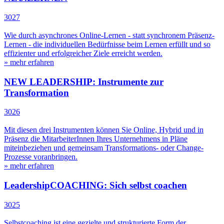
3027
Wie durch asynchrones Online-Lernen - statt synchronem Präsenz-
Lernen - die individuellen Bedürfnisse beim Lernen erfüllt und so
effizienter und erfolgreicher Ziele erreicht werden.
» mehr erfahren
NEW LEADERSHIP: Instrumente zur
Transformation
3026
Mit diesen drei Instrumenten können Sie Online, Hybrid und in
Präsenz die MitarbeiterInnen Ihres Unternehmens in Pläne
miteinbeziehen und gemeinsam Transformations- oder Change-
Prozesse voranbringen.
» mehr erfahren
LeadershipCOACHING: Sich selbst coachen
3025
Selbstcoaching ist eine gezielte und strukturierte Form der