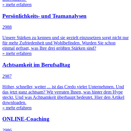
» mehr erfahren
Persönlichkeits- und Teamanalysen
2988
Unsere Stärken zu kennen und sie gezielt einzusetzen sorgt nicht nur
für mehr Zufriedenheit und Wohlbefinden. Wurden Sie schon
einmal gefragt, was Ihre drei größten Stärken sind?
» mehr erfahren
Achtsamkeit im Berufsalltag
2987
Höher, schneller, weiter ... ist das Credo vieler Unternehmen. Und
das jetzt ganz achtsam? Wir verraten Ihnen, was hinter dem Hype
steckt. Und was Achtsamkeit überhaupt bedeutet. Hier den Artikel
downloaden.
» mehr erfahren
ONLINE-Coaching
2986