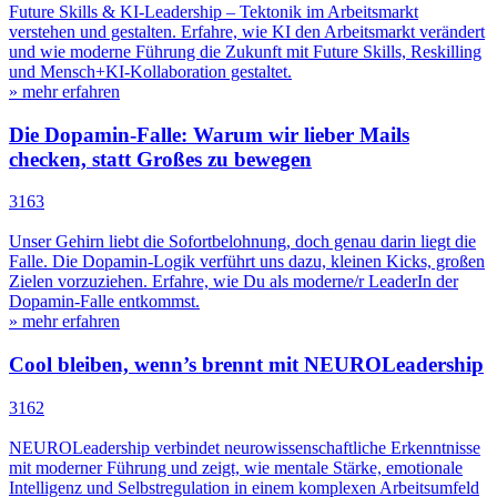
Future Skills & KI-Leadership – Tektonik im Arbeitsmarkt
verstehen und gestalten. Erfahre, wie KI den Arbeitsmarkt verändert
und wie moderne Führung die Zukunft mit Future Skills, Reskilling
und Mensch+KI-Kollaboration gestaltet.
» mehr erfahren
Die Dopamin-Falle: Warum wir lieber Mails
checken, statt Großes zu bewegen
3163
Unser Gehirn liebt die Sofortbelohnung, doch genau darin liegt die
Falle. Die Dopamin-Logik verführt uns dazu, kleinen Kicks, großen
Zielen vorzuziehen. Erfahre, wie Du als moderne/r LeaderIn der
Dopamin-Falle entkommst.
» mehr erfahren
Cool bleiben, wenn’s brennt mit NEUROLeadership
3162
NEUROLeadership verbindet neurowissenschaftliche Erkenntnisse
mit moderner Führung und zeigt, wie mentale Stärke, emotionale
Intelligenz und Selbstregulation in einem komplexen Arbeitsumfeld