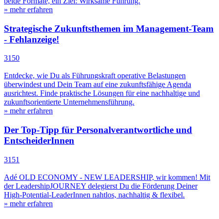
beide Formate, ein Ziel: Wirksame Führung.
» mehr erfahren
Strategische Zukunftsthemen im Management-Team
- Fehlanzeige!
3150
Entdecke, wie Du als Führungskraft operative Belastungen
überwindest und Dein Team auf eine zukunftsfähige Agenda
ausrichtest. Finde praktische Lösungen für eine nachhaltige und
zukunftsorientierte Unternehmensführung.
» mehr erfahren
Der Top-Tipp für Personalverantwortliche und
EntscheiderInnen
3151
Adé OLD ECONOMY - NEW LEADERSHIP, wir kommen! Mit
der LeadershipJOURNEY delegierst Du die Förderung Deiner
High-Potential-LeaderInnen nahtlos, nachhaltig & flexibel.
» mehr erfahren