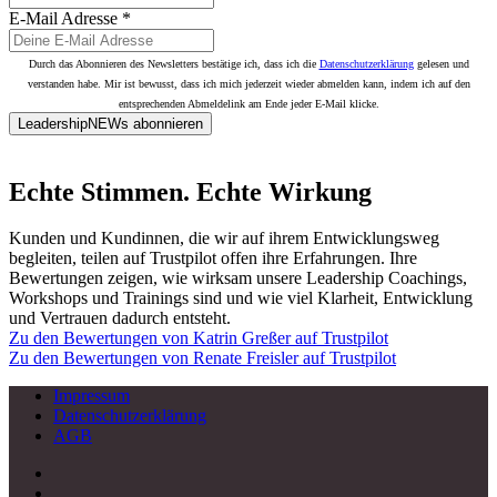
E-Mail Adresse
*
Durch das Abonnieren des Newsletters bestätige ich, dass ich die
Datenschutzerklärung
gelesen und
verstanden habe. Mir ist bewusst, dass ich mich jederzeit wieder abmelden kann, indem ich auf den
entsprechenden Abmeldelink am Ende jeder E-Mail klicke.
LeadershipNEWs abonnieren
Echte Stimmen. Echte Wirkung
Kunden und Kundinnen, die wir auf ihrem Entwicklungsweg
begleiten, teilen auf Trustpilot offen ihre Erfahrungen. Ihre
Bewertungen zeigen, wie wirksam unsere Leadership Coachings,
Workshops und Trainings sind und wie viel Klarheit, Entwicklung
und Vertrauen dadurch entsteht.
Zu den Bewertungen von Katrin Greßer auf Trustpilot
Zu den Bewertungen von Renate Freisler auf Trustpilot
Impressum
Datenschutzerklärung
AGB