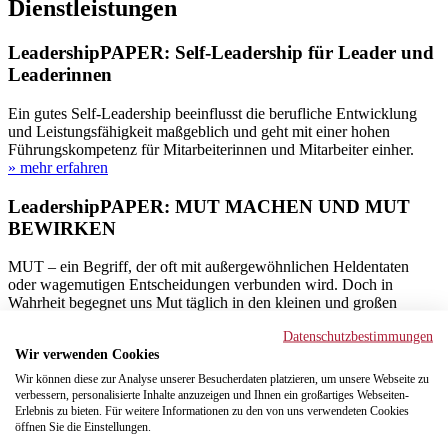
Dienstleistungen
LeadershipPAPER: Self-Leadership für Leader und
Leaderinnen
Ein gutes Self-Leadership beeinflusst die berufliche Entwicklung
und Leistungsfähigkeit maßgeblich und geht mit einer hohen
Führungskompetenz für Mitarbeiterinnen und Mitarbeiter einher.
» mehr erfahren
LeadershipPAPER: MUT MACHEN UND MUT
BEWIRKEN
MUT – ein Begriff, der oft mit außergewöhnlichen Heldentaten
oder wagemutigen Entscheidungen verbunden wird. Doch in
Wahrheit begegnet uns Mut täglich in den kleinen und großen
Momenten des Lebens.
Datenschutzbestimmungen
» mehr erfahren
Wir verwenden Cookies
LeadershipPAPER: MEHR FÜHREN, WENIGER
Wir können diese zur Analyse unserer Besucherdaten platzieren, um unsere Webseite zu
verbessern, personalisierte Inhalte anzuzeigen und Ihnen ein großartiges Webseiten-
MANAGEN
Erlebnis zu bieten. Für weitere Informationen zu den von uns verwendeten Cookies
öffnen Sie die Einstellungen.
Motivierte und engagierte GESTALTERINNEN brauchen sowohl