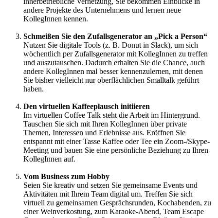
innerbetriebliche Vernetzung, Sie bekommen Einblicke in
andere Projekte des Unternehmens und lernen neue
KollegInnen kennen.
Schmeißen Sie den Zufallsgenerator an „Pick a Person“
Nutzen Sie digitale Tools (z. B. Donut in Slack), um sich
wöchentlich per Zufallsgenerator mit KollegInnen zu treffen
und auszutauschen. Dadurch erhalten Sie die Chance, auch
andere KollegInnen mal besser kennenzulernen, mit denen
Sie bisher vielleicht nur oberflächlichen Smalltalk geführt
haben.
Den virtuellen Kaffeeplausch initiieren
Im virtuellen Coffee Talk steht die Arbeit im Hintergrund.
Tauschen Sie sich mit Ihren KollegInnen über private
Themen, Interessen und Erlebnisse aus. Eröffnen Sie
entspannt mit einer Tasse Kaffee oder Tee ein Zoom-/Skype-
Meeting und bauen Sie eine persönliche Beziehung zu Ihren
KollegInnen auf.
Vom Business zum Hobby
Seien Sie kreativ und setzen Sie gemeinsame Events und
Aktivitäten mit Ihrem Team digital um. Treffen Sie sich
virtuell zu gemeinsamen Gesprächsrunden, Kochabenden, zu
einer Weinverkostung, zum Karaoke-Abend, Team Escape