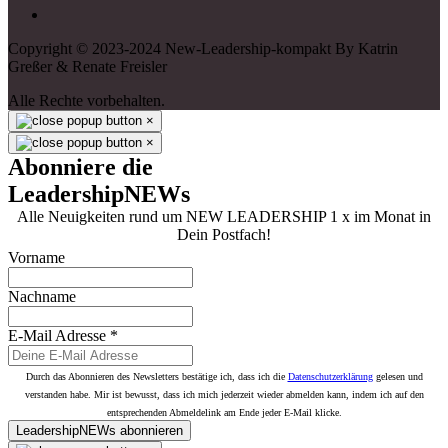
Copyright © 2023-2024 New-Leadership-kompakt By Katrin
Greßer & Renate Freisler
Alle Rechte vorbehalten.
×
×
Abonniere die
LeadershipNEWs
Alle Neuigkeiten rund um NEW LEADERSHIP 1 x im Monat in
Dein Postfach!
Vorname
Nachname
E-Mail Adresse
*
Durch das Abonnieren des Newsletters bestätige ich, dass ich die
Datenschutzerklärung
gelesen und
verstanden habe. Mir ist bewusst, dass ich mich jederzeit wieder abmelden kann, indem ich auf den
entsprechenden Abmeldelink am Ende jeder E-Mail klicke.
LeadershipNEWs abonnieren