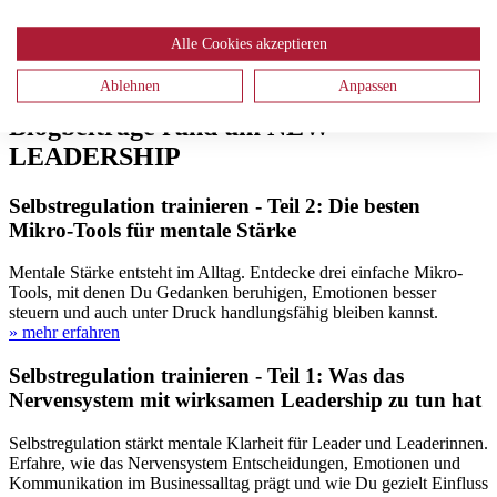
die Management- als auch die Leadership-Qualitäten. Beide gehören
zusammen ganz egal auf welcher Führungsebene.
Alle Cookies akzeptieren
» mehr erfahren
Ablehnen
Anpassen
Leadership NEWs - interessante
Blogbeiträge rund um NEW
LEADERSHIP
Selbstregulation trainieren - Teil 2: Die besten
Mikro-Tools für mentale Stärke
Mentale Stärke entsteht im Alltag. Entdecke drei einfache Mikro-
Tools, mit denen Du Gedanken beruhigen, Emotionen besser
steuern und auch unter Druck handlungsfähig bleiben kannst.
» mehr erfahren
Selbstregulation trainieren - Teil 1: Was das
Nervensystem mit wirksamen Leadership zu tun hat
Selbstregulation stärkt mentale Klarheit für Leader und Leaderinnen.
Erfahre, wie das Nervensystem Entscheidungen, Emotionen und
Kommunikation im Businessalltag prägt und wie Du gezielt Einfluss