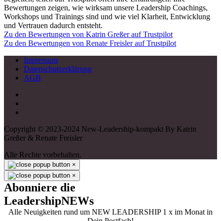
Bewertungen zeigen, wie wirksam unsere Leadership Coachings,
Workshops und Trainings sind und wie viel Klarheit, Entwicklung
und Vertrauen dadurch entsteht.
Zu den Bewertungen von Katrin Greßer auf Trustpilot
Zu den Bewertungen von Renate Freisler auf Trustpilot
Impressum
Datenschutzerklärung
AGB
Copyright © 2023-2024 New-Leadership-kompakt By Katrin
Greßer & Renate Freisler
Alle Rechte vorbehalten.
×
×
Abonniere die
LeadershipNEWs
Alle Neuigkeiten rund um NEW LEADERSHIP 1 x im Monat in
Dein Postfach!