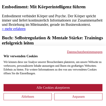
Embodiment: Mit Körperintelligenz führen
Embodiment verbindet Körper und Psyche. Der Körper spricht
immer und liefert kontinuierlich Informationen zur Zusammenarbeit
und Beziehung im Miteinander, gerade im Businesskontext.
» mehr erfahren
Buch: Selbstregulation & Mentale Stärke: Trainings
erfolgreich leiten
Datenschutzbestimmungen
Das Praxisbuch für Coachs und Trainer: Mit fertigen
Wir verwenden Cookies
Seminarkonzepten und agilen Methoden aus dem New Leadership
für moderne Selbstführung
Wir können diese zur Analyse unserer Besucherdaten platzieren, um unsere Webseite zu
» mehr erfahren
verbessern, personalisierte Inhalte anzuzeigen und Ihnen ein großartiges Webseiten-
Erlebnis zu bieten. Für weitere Informationen zu den von uns verwendeten Cookies
öffnen Sie die Einstellungen.
Buch: Kurzzeitcoaching Strategien für schnelle
Veränderungen
Alle Cookies akzeptieren
Das Buch wagt eine vermeintliche Unmöglichkeit: Es widmet sich
dem Phänomen Kurzzeitcoaching – einem Format, das auf den
Ablehnen
Anpassen
ersten Blick wie ein Widerspruch in sich selbst wirkt.
» mehr erfahren