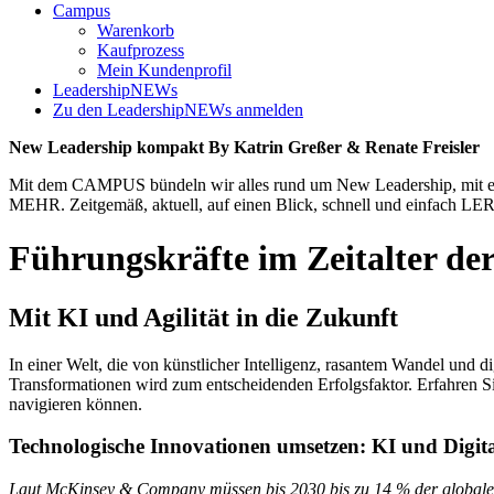
Campus
Warenkorb
Kaufprozess
Mein Kundenprofil
LeadershipNEWs
Zu den LeadershipNEWs anmelden
New Leadership kompakt By Katrin Greßer & Renate Freisler
Mit dem CAMPUS bündeln wir alles rund um New Leadership, mit eine
MEHR. Zeitgemäß, aktuell, auf einen Blick, schnell und einfach 
Führungskräfte im Zeitalter der
Mit KI und Agilität in die Zukunft
In einer Welt, die von künstlicher Intelligenz, rasantem Wandel und
Transformationen wird zum entscheidenden Erfolgsfaktor. Erfahren Sie
navigieren können.
Technologische Innovationen umsetzen: KI und Digita
Laut McKinsey & Company müssen bis 2030 bis zu 14 % der globalen B