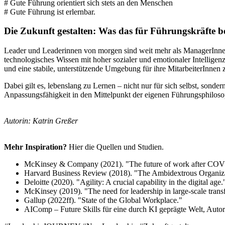
# Gute Führung orientiert sich stets an den Menschen
# Gute Führung ist erlernbar.
Die Zukunft gestalten: Was das für Führungskräfte b
Leader und Leaderinnen von morgen sind weit mehr als ManagerInnen 
technologisches Wissen mit hoher sozialer und emotionaler Intellige
und eine stabile, unterstützende Umgebung für ihre MitarbeiterInnen 
Dabei gilt es, lebenslang zu Lernen – nicht nur für sich selbst, sond
Anpassungsfähigkeit in den Mittelpunkt der eigenen Führungsphilosoph
Autorin: Katrin Greßer
Mehr Inspiration?
Hier die Quellen und Studien.
McKinsey & Company (2021). "The future of work after COV
Harvard Business Review (2018). "The Ambidextrous Organiza
Deloitte (2020). "Agility: A crucial capability in the digital age.
McKinsey (2019). "The need for leadership in large-scale trans
Gallup (2022ff). "State of the Global Workplace."
AIComp – Future Skills für eine durch KI geprägte Welt, Auto