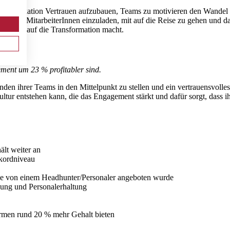
ommunikation Vertrauen aufzubauen, Teams zu motivieren den Wandel ak
ist es die MitarbeiterInnen einzuladen, mit auf die Reise zu gehen und d
die Lust auf die Transformation macht.
ment um 23 % profitabler sind.
den ihrer Teams in den Mittelpunkt zu stellen und ein vertrauensvolles
ltur entstehen kann, die das Engagement stärkt und dafür sorgt, dass i
ält weiter an
ekordniveau
lle von einem Headhunter/Personaler
angeboten wurde
ung und Personalerhaltung
rmen rund 20 % mehr Gehalt bieten