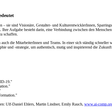
edeutet
– sie sind Visionäre, Gestalter- und KulturentwicklerInnen, Sparrings
nz. Ihre Aufgabe besteht darin, eine Verbindung zwischen den Mensche
zu schaffen.
ern auch die MitarbeiterInnen und Teams. In einer sich ständig schneller
ie und -strategie, um authentisch, mutig und inspirierend die Zukunft 
ID-19."
tion."
"
formation."
ren: Ulf-Daniel Ehlers, Martin Lindner, Emily Rauch,
www.ai-comp.or