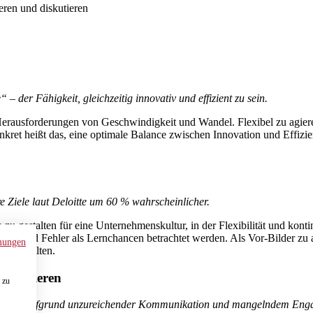
eren und diskutieren
 der Fähigkeit, gleichzeitig innovativ und effizient zu sein.
 Herausforderungen von Geschwindigkeit und Wandel. Flexibel zu agiere
Konkret heißt das, eine optimale Balance zwischen Innovation und Effizi
re Ziele laut Deloitte um 60 % wahrscheinlicher.
 gestalten für eine Unternehmenskultur, in der Flexibilität und kont
hen und Fehler als Lernchancen betrachtet werden. Als Vor-Bilder zu a
mungen
zu gestalten.
mmunizieren
 zu
ind – oft aufgrund unzureichender Kommunikation und mangelndem Eng