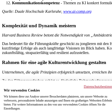
Kommunikationskompetenz
- Themen zu KI konkret formuli
Quelle: Duale Hochschule Karlsruhe,
www.ai-comp.org
Komplexität und Dynamik meistern
Harvard Business Review betont die Notwendigkeit von „Ambidextrie“ –
Das bedeutet für die Führungskräfte geschickt zu jonglieren mit den
kurzfristige Erfolge als auch langfristige Visionen im Blick haben. 
zukunftsfähig, strapazierfähig und resilient aufzustellen.
Rahmen für eine agile Kulturentwicklung gestalten
Unternehmen, die agile Prinzipien erfolgreich umsetzen, erreichen ih
Zu den Führungsaufgaben gehört es, förderliche Rahmenbedingungen zu
aufzubrechen und eine Umgebung zu fördern, in der neue Ideen entste
Datenschutzbestim
und gleichzeitig das Team zu ermutigen, gemeinsam die Veränderung 
Wir verwenden Cookies
Wir können diese zur Analyse unserer Besucherdaten platzieren, um unsere Webseite zu
Transformationen erfolgreich begleiten und klar ko
verbessern, personalisierte Inhalte anzuzeigen und Ihnen ein großartiges Webseiten-Erlebnis
bieten. Für weitere Informationen zu den von uns verwendeten Cookies öffnen Sie die
Einstellungen.
McKinsey zeigt, dass nur 30 % der Transformationen erfolgreich s