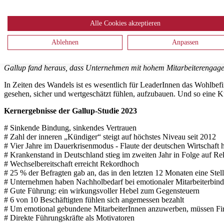
Wie schaffen es Führungskräfte mit einer klaren und transparenten K
sicher durch die Transformation zu steuern? Ein wesentlicher Schritt 
Alle Cookies akzeptieren
Widerstände proaktiv einzugehen und mit einer Vision zu begeistern, 
Ablehnen
Anpassen
Mitarbeiterengagement und Wohlbefinden fördern
Gallup fand heraus, dass Unternehmen mit hohem Mitarbeiterengage
In Zeiten des Wandels ist es wesentlich für LeaderInnen das Wohlbefin
gesehen, sicher und wertgeschätzt fühlen, aufzubauen. Und so eine Ku
Kernergebnisse der Gallup-Studie 2023
# Sinkende Bindung, sinkendes Vertrauen
# Zahl der inneren „Kündiger“ steigt auf höchstes Niveau seit 2012
# Vier Jahre im Dauerkrisenmodus - Flaute der deutschen Wirtschaft h
# Krankenstand in Deutschland stieg im zweiten Jahr in Folge auf R
# Wechselbereitschaft erreicht Rekordhoch
# 25 % der Befragten gab an, das in den letzten 12 Monaten eine Ste
# Unternehmen haben Nachholbedarf bei emotionaler Mitarbeiterbind
# Gute Führung: ein wirkungsvoller Hebel zum Gegensteuern
# 6 von 10 Beschäftigten fühlen sich angemessen bezahlt
# Um emotional gebundene MitarbeiterInnen anzuwerben, müssen Fi
# Direkte Führungskräfte als Motivatoren