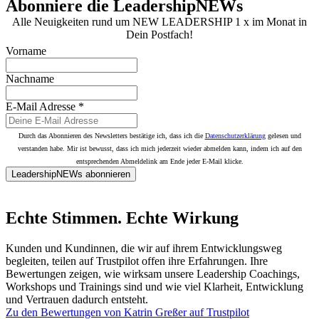
Abonniere die LeadershipNEWs
Alle Neuigkeiten rund um NEW LEADERSHIP 1 x im Monat in
Dein Postfach!
Vorname
Nachname
E-Mail Adresse
*
Durch das Abonnieren des Newsletters bestätige ich, dass ich die
Datenschutzerklärung
gelesen und
verstanden habe. Mir ist bewusst, dass ich mich jederzeit wieder abmelden kann, indem ich auf den
entsprechenden Abmeldelink am Ende jeder E-Mail klicke.
LeadershipNEWs abonnieren
Echte Stimmen. Echte Wirkung
Kunden und Kundinnen, die wir auf ihrem Entwicklungsweg
begleiten, teilen auf Trustpilot offen ihre Erfahrungen. Ihre
Bewertungen zeigen, wie wirksam unsere Leadership Coachings,
Workshops und Trainings sind und wie viel Klarheit, Entwicklung
und Vertrauen dadurch entsteht.
Zu den Bewertungen von Katrin Greßer auf Trustpilot