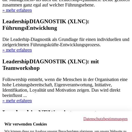
zusammen ganz egal auf welcher Führungsebene.
» mehr erfahren
LeadershipDIAGNOSTIK (XLNC):
FührungsEntwicklung
Die Leaderhip-Diagnostik als Grundlage für einen individuellen und
zielgerichteten Führungskräfte-Entwicklungsprozess.
» mehr erfahren
LeadershipDIAGNOSTIK (XLNC): mit
Teamworkshop
Followership entsteht, wenn die Menschen in der Organisation eine
hohe Leistungsbereitschaft, Eigenverantwortung, Initiative,
Identifikation, Loyalität und Motivation zeigen. Das wird direkt
beeinflusst ...
» mehr erfahren
Leadership NEWs - interessante
Datenschutzbestimmungen
Blogbeiträge rund um NEW
Wir verwenden Cookies
LEADERSHIP
Wir können diese zur Analyse unserer Besucherdaten platzieren, um unsere Webseite zu