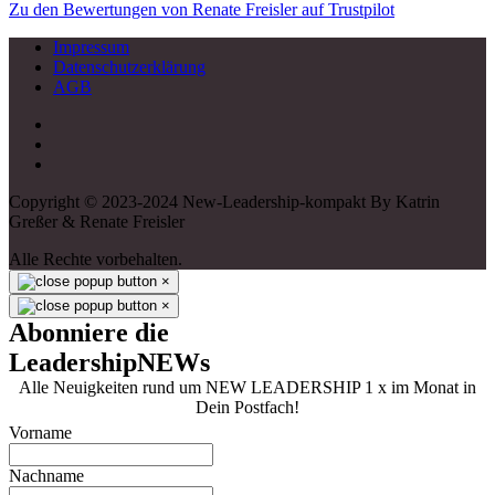
Zu den Bewertungen von Renate Freisler auf Trustpilot
Impressum
Datenschutzerklärung
AGB
Copyright © 2023-2024 New-Leadership-kompakt By Katrin
Greßer & Renate Freisler
Alle Rechte vorbehalten.
×
×
Abonniere die
LeadershipNEWs
Alle Neuigkeiten rund um NEW LEADERSHIP 1 x im Monat in
Dein Postfach!
Vorname
Nachname