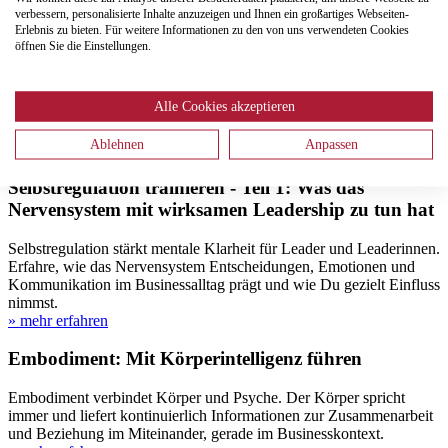
verbessern, personalisierte Inhalte anzuzeigen und Ihnen ein großartiges Webseiten-
Erlebnis zu bieten. Für weitere Informationen zu den von uns verwendeten Cookies
Selbstregulation trainieren - Teil 2: Die besten
öffnen Sie die Einstellungen.
Mikro-Tools für mentale Stärke
Mentale Stärke entsteht im Alltag. Entdecke drei einfache Mikro-
Alle Cookies akzeptieren
Tools, mit denen Du Gedanken beruhigen, Emotionen besser
steuern und auch unter Druck handlungsfähig bleiben kannst.
Ablehnen
Anpassen
» mehr erfahren
Selbstregulation trainieren - Teil 1: Was das
Nervensystem mit wirksamen Leadership zu tun hat
Selbstregulation stärkt mentale Klarheit für Leader und Leaderinnen.
Erfahre, wie das Nervensystem Entscheidungen, Emotionen und
Kommunikation im Businessalltag prägt und wie Du gezielt Einfluss
nimmst.
» mehr erfahren
Embodiment: Mit Körperintelligenz führen
Embodiment verbindet Körper und Psyche. Der Körper spricht
immer und liefert kontinuierlich Informationen zur Zusammenarbeit
und Beziehung im Miteinander, gerade im Businesskontext.