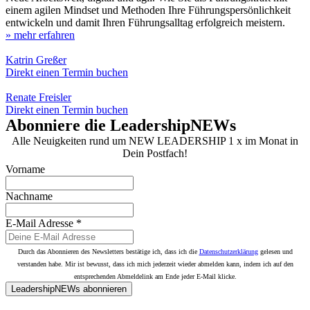
einem agilen Mindset und Methoden Ihre Führungspersönlichkeit
entwickeln und damit Ihren Führungsalltag erfolgreich meistern.
» mehr erfahren
Katrin Greßer
Direkt einen Termin buchen
Renate Freisler
Direkt einen Termin buchen
Abonniere die LeadershipNEWs
Alle Neuigkeiten rund um NEW LEADERSHIP 1 x im Monat in
Dein Postfach!
Vorname
Nachname
E-Mail Adresse
*
Durch das Abonnieren des Newsletters bestätige ich, dass ich die
Datenschutzerklärung
gelesen und
verstanden habe. Mir ist bewusst, dass ich mich jederzeit wieder abmelden kann, indem ich auf den
entsprechenden Abmeldelink am Ende jeder E-Mail klicke.
LeadershipNEWs abonnieren