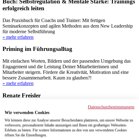
Buch: Selbstregulation & Mentale Stärke: Trainings
erfolgreich leiten
Das Praxisbuch für Coachs und Trainer: Mit fertigen
Seminarkonzepten und agilen Methoden aus dem New Leadership
für moderne Selbstführung
» mehr erfahren
Priming im Führungsalltag
Mit einfachen Worten, Bildern und der passenden Umgebung das
Engagement und die Leistung Deiner Mitarbeiterinnen und
Mitarbeiter steigern. Fördere die Kreativität, Motivation und eine
bessere Zusammenarbeit. Kaum zu glauben?!
» mehr erfahren
Renate Freisler
Datenschutzbestimmungen
Über Renate Freisler: Als leidenschaftliche MindSet- und
Wir verwenden Cookies
Leadershipcoach sehe ich mich als Begleiterin und
Sparringspartnerin in turbulenten Zeiten der Transformation.
Wir können diese zur Analyse unserer Besucherdaten platzieren, um unsere Webseite zu
» mehr erfahren
verbessern, personalisierte Inhalte anzuzeigen und Ihnen ein großartiges Webseiten-
Erlebnis zu bieten. Für weitere Informationen zu den von uns verwendeten Cookies
Coaching – Wundermittel, Marketing oder die
öffnen Sie die Einstellungen.