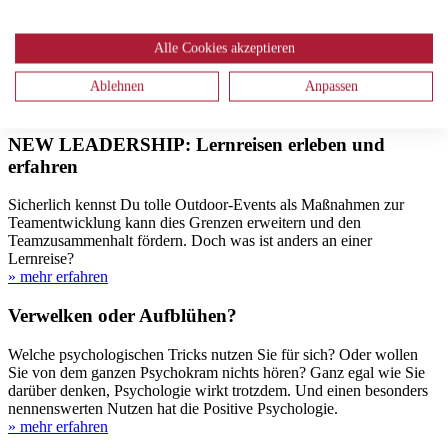
ideale Begleitung in Zeiten des Wandels
Alle Cookies akzeptieren
Wie kann man schnell und zuverlässig den/die passende/n CoachIn
finden? Welche positiven Effekte kann erfolgreiches Coaching
Ablehnen
Anpassen
haben? Wir haben hilfreiche Tipps für Sie zusammengetragen.
» mehr erfahren
NEW LEADERSHIP: Lernreisen erleben und
erfahren
Sicherlich kennst Du tolle Outdoor-Events als Maßnahmen zur
Teamentwicklung kann dies Grenzen erweitern und den
Teamzusammenhalt fördern. Doch was ist anders an einer
Lernreise?
» mehr erfahren
Verwelken oder Aufblühen?
Welche psychologischen Tricks nutzen Sie für sich? Oder wollen
Sie von dem ganzen Psychokram nichts hören? Ganz egal wie Sie
darüber denken, Psychologie wirkt trotzdem. Und einen besonders
nennenswerten Nutzen hat die Positive Psychologie.
» mehr erfahren