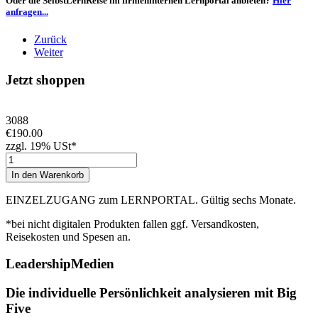
Oder die SelbstLernReise im firmeninternen Lernportal anbieten?
Hier
anfragen...
Zurück
Weiter
Jetzt shoppen
3088
€190.00
zzgl. 19% USt*
EINZELZUGANG zum LERNPORTAL. Gültig sechs Monate.
*bei nicht digitalen Produkten fallen ggf. Versandkosten,
Reisekosten und Spesen an.
LeadershipMedien
Die individuelle Persönlichkeit analysieren mit Big
Five