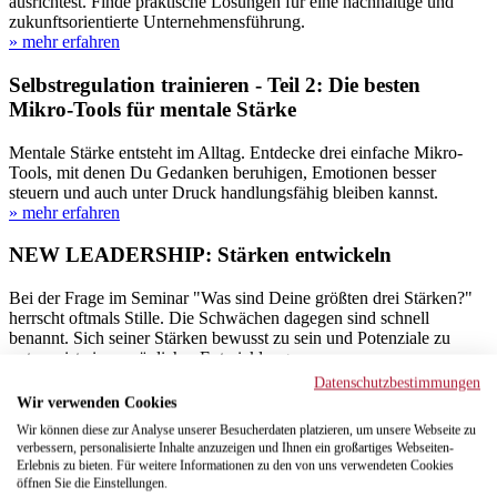
ausrichtest. Finde praktische Lösungen für eine nachhaltige und
zukunftsorientierte Unternehmensführung.
» mehr erfahren
Selbstregulation trainieren - Teil 2: Die besten
Mikro-Tools für mentale Stärke
Mentale Stärke entsteht im Alltag. Entdecke drei einfache Mikro-
Tools, mit denen Du Gedanken beruhigen, Emotionen besser
steuern und auch unter Druck handlungsfähig bleiben kannst.
» mehr erfahren
NEW LEADERSHIP: Stärken entwickeln
Bei der Frage im Seminar "Was sind Deine größten drei Stärken?"
herrscht oftmals Stille. Die Schwächen dagegen sind schnell
benannt. Sich seiner Stärken bewusst zu sein und Potenziale zu
nutzen, ist ein persönlicher Entwicklungsprozess.
» mehr erfahren
Datenschutzbestimmungen
Wir verwenden Cookies
Verschwendung im Office reduzieren und
Wir können diese zur Analyse unserer Besucherdaten platzieren, um unsere Webseite zu
Wertschöpfung steigern
verbessern, personalisierte Inhalte anzuzeigen und Ihnen ein großartiges Webseiten-
Erlebnis zu bieten. Für weitere Informationen zu den von uns verwendeten Cookies
öffnen Sie die Einstellungen.
Mit Ansätzen aus dem Lean Management lässt sich so manche