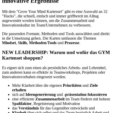
innovative Ergebnisse
Mit dem "Grow Your Mind Kartenset" gibt es eine Auswahl an 32
"Hacks", die schnell, einfach und immer griffbereit im Alltag
angewendet werden können, um die Zusammenarbeit und
Innovationskultur im Team/Unternehmen zu verbessern.
Die passenden Formate, Methoden und Tools auswählen und direkt
in die Umsetzung gehen. Die Karten umfassen die Themen
Mindset
,
Skills
,
Methoden
/
Tools
und
Prozesse
.
NEW LEADERSHIP: Warum und wofür das GYM
Kartenset shoppen?
Es eignet sich zum einen als persönliches Arbeits- und Lehrmittel,
zum anderen kann es effektiv in Teamworkshops, Projekten oder
Innovationsvorhaben eingesetzt werden.
Mehr Klarheit über die eigenen
Prioritäten
und
Ziele
erhalten
sich auf
Ideengenerierung
und -
präsentation fokussieren
eine effiziente
Zusammenarbeit
im Team fördern mit hohem
Spaßfaktor
, Begeisterung und Motivation
das
Verständnis
für das Gegenüber entwickeln und
Klarheit
über sich selbst und das Team bezüglich Arbeit und