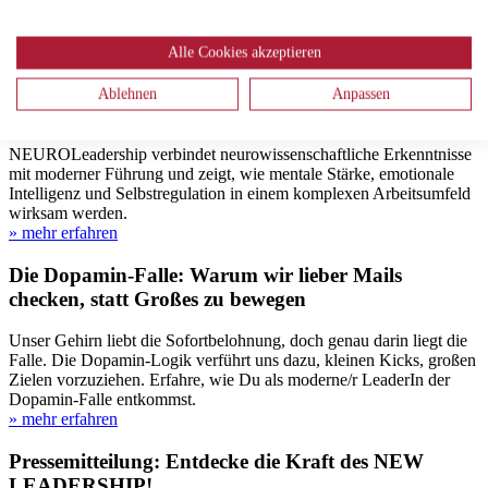
Verschwendung vermeiden und die Wertschöpfung erhöhen.
Welche Verschwendungsarten kommen in Ihrem Arbeitsbereich
vor?
Alle Cookies akzeptieren
» mehr erfahren
Ablehnen
Anpassen
Cool bleiben, wenn’s brennt mit NEUROLeadership
NEUROLeadership verbindet neurowissenschaftliche Erkenntnisse
mit moderner Führung und zeigt, wie mentale Stärke, emotionale
Intelligenz und Selbstregulation in einem komplexen Arbeitsumfeld
wirksam werden.
» mehr erfahren
Die Dopamin-Falle: Warum wir lieber Mails
checken, statt Großes zu bewegen
Unser Gehirn liebt die Sofortbelohnung, doch genau darin liegt die
Falle. Die Dopamin-Logik verführt uns dazu, kleinen Kicks, großen
Zielen vorzuziehen. Erfahre, wie Du als moderne/r LeaderIn der
Dopamin-Falle entkommst.
» mehr erfahren
Pressemitteilung: Entdecke die Kraft des NEW
LEADERSHIP!